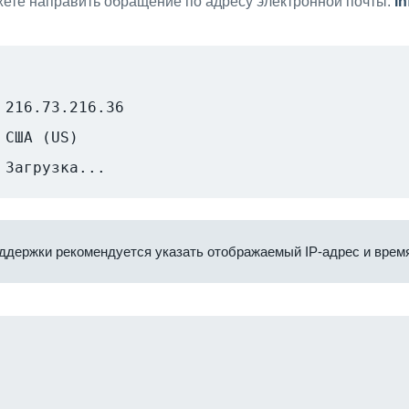
ете направить обращение по адресу электронной почты:
i
216.73.216.36
США (US)
Загрузка...
ддержки рекомендуется указать отображаемый IP-адрес и время