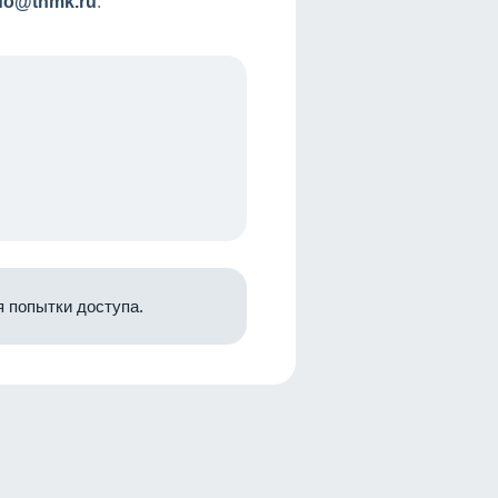
nfo@tnmk.ru
.
 попытки доступа.