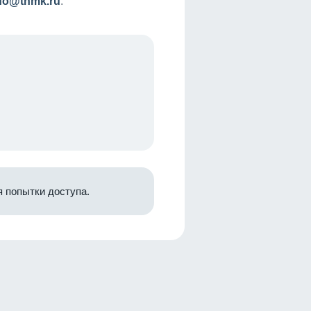
nfo@tnmk.ru
.
 попытки доступа.