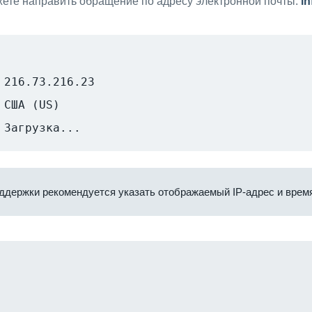
ете направить обращение по адресу электронной почты:
i
216.73.216.23
США (US)
Загрузка...
ддержки рекомендуется указать отображаемый IP-адрес и время