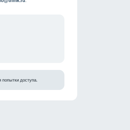
nfo@tnmk.ru
.
 попытки доступа.