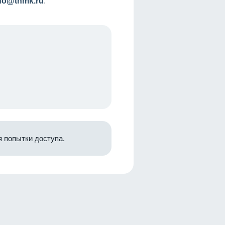
nfo@tnmk.ru
.
 попытки доступа.