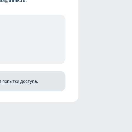
nfo@tnmk.ru
.
 попытки доступа.