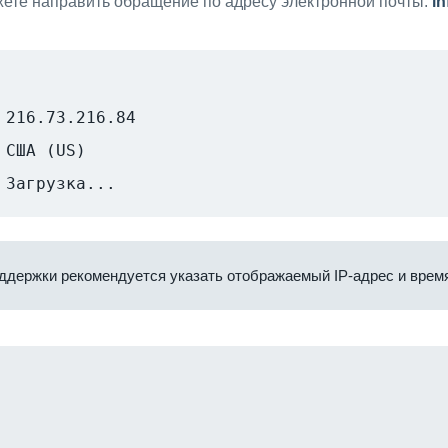
ете направить обращение по адресу электронной почты:
i
216.73.216.84
США (US)
Загрузка...
ддержки рекомендуется указать отображаемый IP-адрес и время