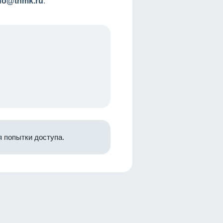
nfo@tnmk.ru
.
 попытки доступа.