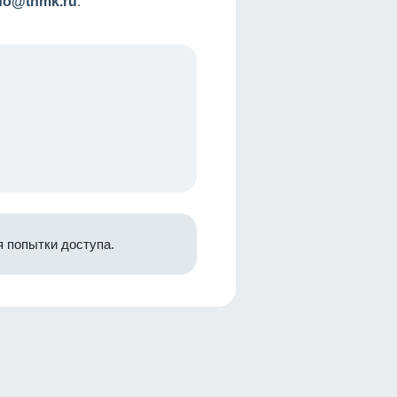
nfo@tnmk.ru
.
 попытки доступа.