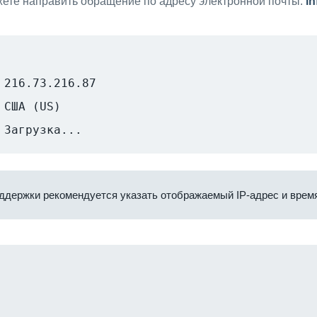
ете направить обращение по адресу электронной почты:
i
216.73.216.87
США (US)
Загрузка...
ддержки рекомендуется указать отображаемый IP-адрес и время