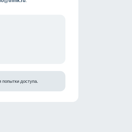
nfo@tnmk.ru
.
 попытки доступа.