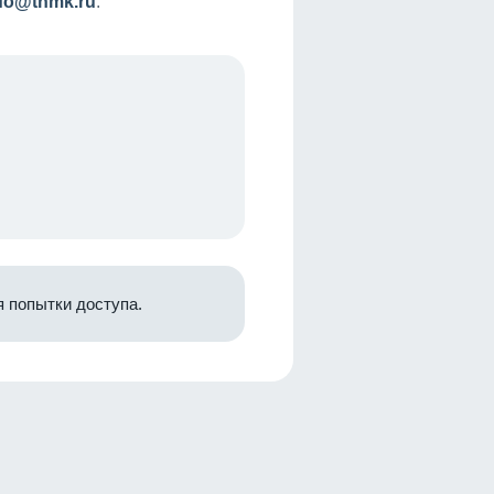
nfo@tnmk.ru
.
 попытки доступа.